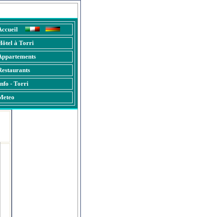
rsions et promenades
Accueil
Hôtel à Torri
Appartements
Restaurants
Info - Torri
Meteo