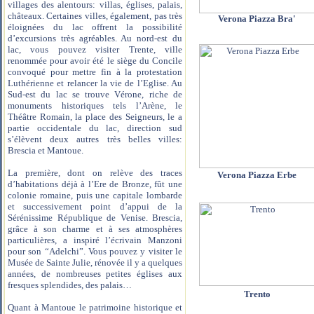
villages des alentours: villas, églises, palais,
châteaux. Certaines villes, également, pas très
Verona Piazza Bra'
éloignées du lac offrent la possibilité
d’excursions très agréables. Au nord-est du
lac, vous pouvez visiter Trente, ville
renommée pour avoir été le siège du Concile
convoqué pour mettre fin à la protestation
Luthérienne et relancer la vie de l’Eglise. Au
Sud-est du lac se trouve Vérone, riche de
monuments historiques tels l’Arène, le
Théâtre Romain, la place des Seigneurs, le a
partie occidentale du lac, direction sud
s’élèvent deux autres très belles villes:
Brescia et Mantoue.
La première, dont on relève des traces
Verona Piazza Erbe
d’habitations déjà à l’Ere de Bronze, fût une
colonie romaine, puis une capitale lombarde
et successivement point d’appui de la
Sérénissime République de Venise. Brescia,
grâce à son charme et à ses atmosphères
particulières, a inspiré l’écrivain Manzoni
pour son “Adelchi”. Vous pouvez y visiter le
Musée de Sainte Julie, rénovée il y a quelques
années, de nombreuses petites églises aux
fresques splendides, des palais…
Trento
Quant à Mantoue le patrimoine historique et