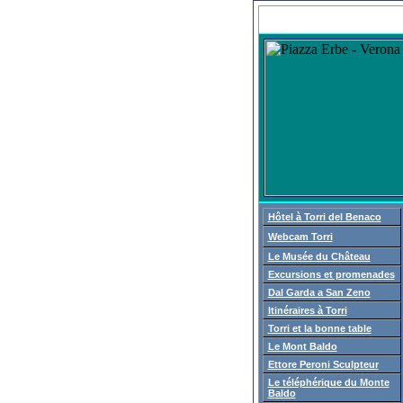
Hôtel à Torri del Benaco
Webcam Torri
Le Musée du Château
Excursions et promenades
Dal Garda a San Zeno
Itinéraires à Torri
Torri et la bonne table
Le Mont Baldo
Ettore Peroni Sculpteur
Le téléphérique du Monte
Baldo