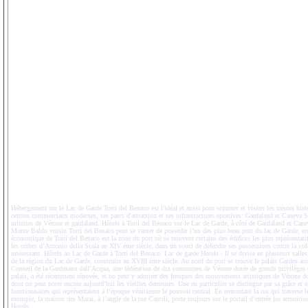
Hébergement sur le Lac de Garde Torri del Benaco est l'idéal et aussi pour sojurner et visiter les trésors his
centres commerciaux modernes, ses parcs d'attraction et ses infrastructures sportives: Gardaland et Caneva 
minutes de Vérone et gardaland. Hôtels à Torri del Benaco sur le Lac de Garde, à côté de Gardaland et Can
Monte Baldo voisin Torri del Benaco peut se vanter de posséder l’un des plus beau port du lac de Garde, en
économique de Torri del Benaco est la zone du port où se trouvent certains des édifices les plus représentatif
les ordres d’Antonio della Scala au XIV éme siècle, dans un souci de défendre ses possessions contre la v
intéressant. Hôtels au Lac de Garde à Torri del Benaco. Lac de garde Hotels - Il se divise en plusieurs salle
de la région du Lac de Garde, construite au XVIII éme siècle. Au nord du port se trouve le palais Gardes ana
Conseil de la Gardesana dall’Acqua, une fédération de dix communes de Vérone dotée de grands privilèges et
palais, a été récemment rénovée, et on peut y admirer des fresques des mouvements artistiques de Vérone du
dont on peut noter encore aujourd’hui les vieilles demeures. Une en particulier se distingue par sa grâce et s
fonctionnaires qui représentaient à l’époque vénitienne le pouvoir central. En remontant la rue qui traverse l
exemple, la maison des Marai, à l’angle de la rue Cairoli, porte toujours sur le portail d’entrée les armoiri
Hotels