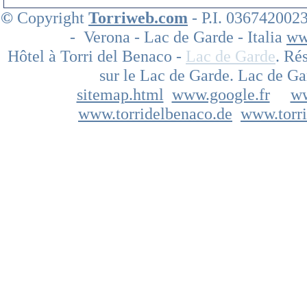
©
Copyright
Torriweb.com
- P.I. 0367420023
- Verona - Lac de Garde - Italia
ww
Hôtel à Torri del Benaco -
Lac de Garde
. Ré
sur le Lac de Garde. Lac de G
sitemap.html
www.google.fr
ww
www.torridelbenaco.de
www.torri