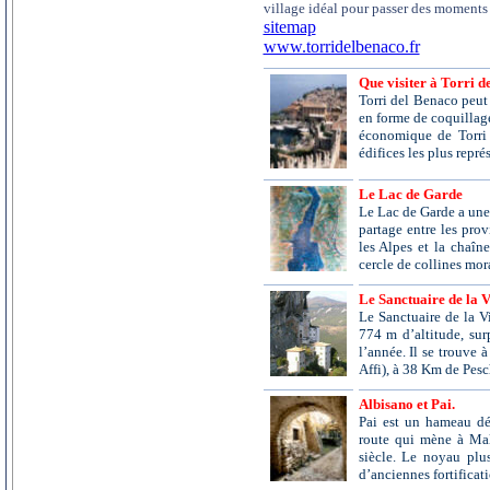
village idéal pour passer des moments
sitemap
www.torridelbenaco.fr
Que visiter à Torri 
Torri del Benaco peut 
en forme de coquillage
économique de Torri 
édifices les plus repré
Le Lac de Garde
Le Lac de Garde a une s
partage entre les prov
les Alpes et la chaîn
cercle de collines mor
Le Sanctuaire de la 
Le Sanctuaire de la Vi
774 m d’altitude, sur
l’année. Il se trouve 
Affi), à 38 Km de Pesc
Albisano et Pai.
Pai est un hameau dé
route qui mène à Mal
siècle. Le noyau plu
d’anciennes fortificati